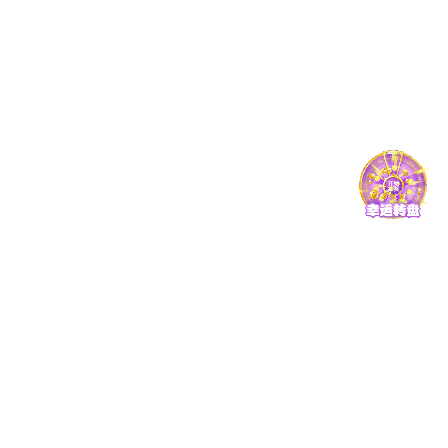
电竞频道
热门电竞赛事全覆盖，支持边看边聊功能，打造专属电竞
内容互动专区。
赛事专题
整合重要赛事专题页、球队档案与图文集锦，适合深入了
解比赛背景与阵容走势。