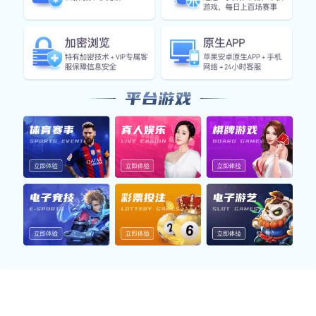
多维安全防御模型
MK官网入口从多个层面构建立体式防御体系，涵盖数据传
输、账户操作与隐私保护，力求为用户营造安全、稳定的使
用体验。
身份认证层
双因子验证
行为识别
通过设备指纹识别、人机验证等方式，全面阻挡非法访问
尝试。