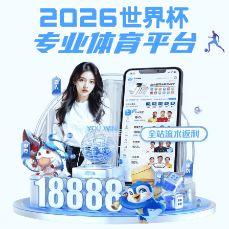
立即注册
MK官网入口
带您畅享全球体
育盛事
专业平台，数据精准，
高清直播
覆盖热门体育项
目。
聚焦足球、篮球、电竞等赛事，
每日内容实时更
新
。
极速访问
下载APP